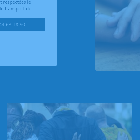
t respectées le
e transport de
44 63 18 90