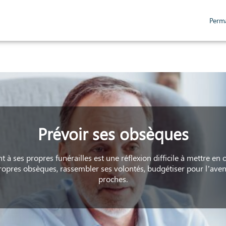
Perm
NÉRAIRES
NOTRE AGENCE
SERVICES AUX FAMILLES
ESPACES HOMMAGE
Prévoir ses obsèques
t à ses propres funérailles est une réflexion difficile à mettre e
propres obsèques, rassembler ses volontés, budgétiser pour l’aveni
proches.