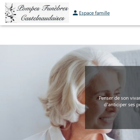
Aller
au
Espace famille
ORGANISER DES OBSÈQUES
PRÉVOIR SES OBSÈQUES
MONUMENTS FU
contenu
Penser de son vivan
d’anticiper ses 