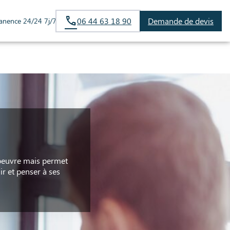
06 44 63 18 90
Demande de devis
anence 24/24 7j/7
S
n oeuvre mais permet
r et penser à ses