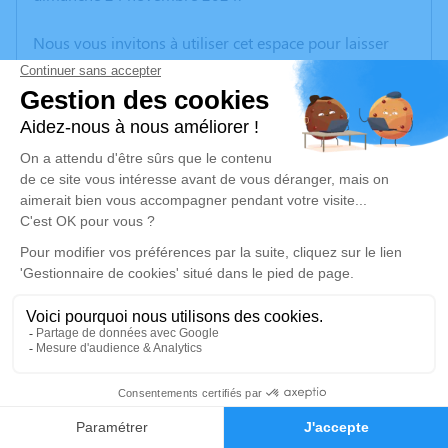
Nous vous invitons à utiliser cet espace pour laisser
vos condoléances, partager des photos souvenirs, une
anecdote ou exprimer vos pensées à travers des
poèmes ou des textes. Cet endroit est un lieu
d'expression dédié à honorer la mémoire d’Etienne
BONNEAU.
Un service de plantation d’arbre hommage est
disponible ici
.
Je rends hommage
Cérémonie civile
jeudi 05 décembre 2024 à 14h30
1
Cimetière de Flaugnac. de Saint-Paul-Flaugnac
Flaugnac.
Faire-part
Hommages
46170 Saint-Paul-Flaugnac